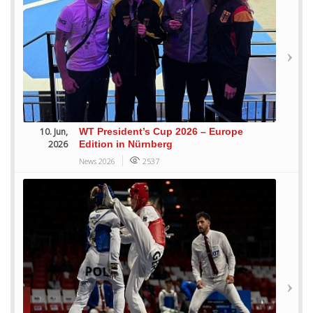
10. Jun,
WT President’s Cup 2026 – Europe
2026
Edition in Nürnberg
News 2026
2537