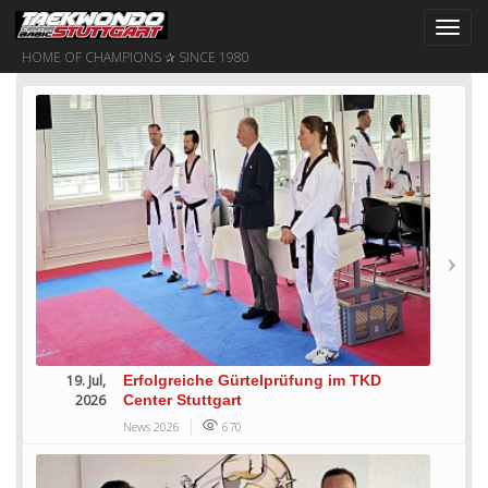
Toggl
navig
HOME OF CHAMPIONS ✰ SINCE 1980
19. Jul,
Erfolgreiche Gürtelprüfung im TKD
2026
Center Stuttgart
News 2026
670