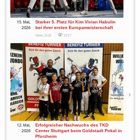
15. Mai,
Starker 5. Platz für Kim Vivian Habulin
2026
bei ihrer ersten Europameisterschaft
News 2026
3357
12. Mai,
Erfolgreicher Nachwuchs des TKD
2026
Center Stuttgart beim Goldstadt Pokal in
Pforzheim