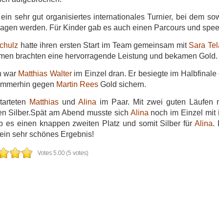
 ein sehr gut organisiertes internationales Turnier, bei dem 
agen werden. Für Kinder gab es auch einen Parcours und spee
chulz
hatte ihren ersten Start im Team gemeinsam mit
Sara Tel
men brachten eine hervorragende Leistung und bekamen Gold.
h war
Matthias Walter
im Einzel dran. Er besiegte im Halbfinale
 immerhin gegen
Martin Rees
Gold sichern.
tarteten
Matthias
und
Alina
im Paar.
Mit zwei guten Läufen
n Silber.Spät am Abend musste sich
Alina
noch im Einzel mit 
b es einen knappen zweiten Platz und somit Silber für
Alina
.
 ein sehr schönes Ergebnis!
Votes 5.00 (5 votes)