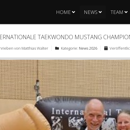
HOME
NEWS
TEAM
NTERNATIONALE TAEKWONDO MUSTANG CHAMPIO
hrieben von
Matthias Walter
Kategorie:
News 2026
Veröffentlic