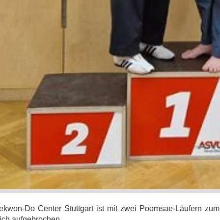
kwon-Do Center Stuttgart ist mit zwei Poomsae-Läufern zum 
ich aufgebrochen.