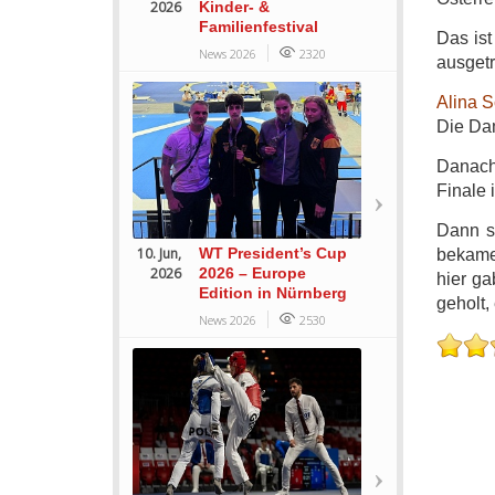
2026
Kinder- &
Familienfestival
Das ist
News 2026
2320
ausgetr
Alina S
Die Da
Danac
Finale
Dann s
10. Jun,
WT President’s Cup
bekame
2026
2026 – Europe
hier ga
Edition in Nürnberg
geholt,
News 2026
2530