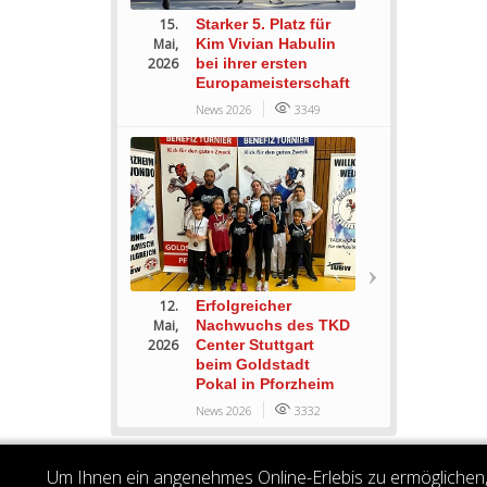
15.
Starker 5. Platz für
Mai,
Kim Vivian Habulin
2026
bei ihrer ersten
Europameisterschaft
News 2026
3349
12.
Erfolgreicher
Mai,
Nachwuchs des TKD
2026
Center Stuttgart
beim Goldstadt
Pokal in Pforzheim
News 2026
3332
Um Ihnen ein angenehmes Online-Erlebis zu ermöglichen, 