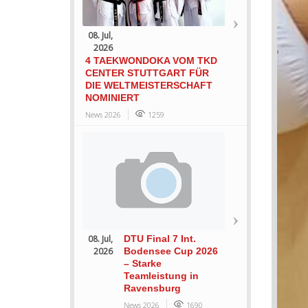
08. Jul,
2026
4 TAEKWONDOKA VOM TKD
CENTER STUTTGART FÜR
DIE WELTMEISTERSCHAFT
NOMINIERT
News 2026
1259
08. Jul,
DTU Final 7 Int.
2026
Bodensee Cup 2026
– Starke
Teamleistung in
Ravensburg
News 2026
1690