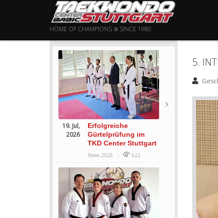
HOME OF CHAMPIONS ✰ SINCE 1980
5. I
Gesc
19. Jul,
Erfolgreiche
2026
Gürtelprüfung im
TKD Center Stuttgart
News 2026
622