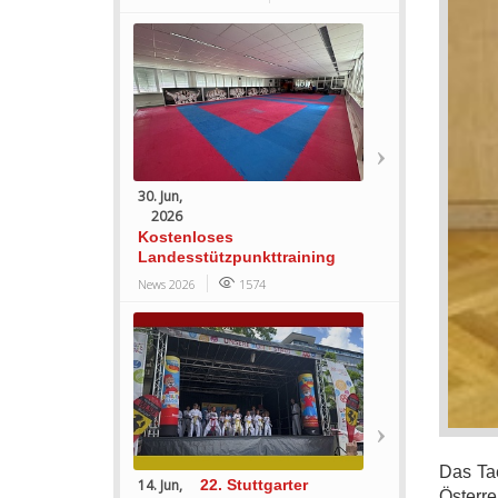
30. Jun,
2026
Kostenloses
Landesstützpunkttraining
News 2026
1574
Das Tae
14. Jun,
22. Stuttgarter
Österre