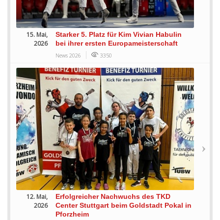
15. Mai,
Starker 5. Platz für Kim Vivian Habulin
2026
bei ihrer ersten Europameisterschaft
News 2026
3350
12. Mai,
Erfolgreicher Nachwuchs des TKD
2026
Center Stuttgart beim Goldstadt Pokal in
Pforzheim