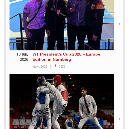
10. Jun,
WT President’s Cup 2026 – Europe
2026
Edition in Nürnberg
News 2026
2536