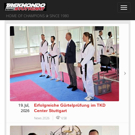
Toggl
navig
HOME OF CHAMPIONS ✰ SINCE 1980
19. Jul,
Erfolgreiche Gürtelprüfung im TKD
2026
Center Stuttgart
News 2026
658