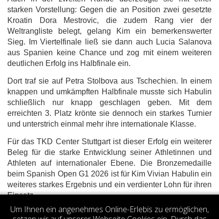
starken Vorstellung: Gegen die an Position zwei gesetzte
Kroatin Dora Mestrovic, die zudem Rang vier der
Weltrangliste belegt, gelang Kim ein bemerkenswerter
Sieg. Im Viertelfinale ließ sie dann auch Lucia Salanova
aus Spanien keine Chance und zog mit einem weiteren
deutlichen Erfolg ins Halbfinale ein.
Dort traf sie auf Petra Stolbova aus Tschechien. In einem
knappen und umkämpften Halbfinale musste sich Habulin
schließlich nur knapp geschlagen geben. Mit dem
erreichten 3. Platz krönte sie dennoch ein starkes Turnier
und unterstrich einmal mehr ihre internationale Klasse.
Für das TKD Center Stuttgart ist dieser Erfolg ein weiterer
Beleg für die starke Entwicklung seiner Athletinnen und
Athleten auf internationaler Ebene. Die Bronzemedaille
beim Spanish Open G1 2026 ist für Kim Vivian Habulin ein
weiteres starkes Ergebnis und ein verdienter Lohn für ihren
Einsatz.
Um Ihnen ein angenehmes Online-Erlebis zu ermöglichen,
Votes 0.00 (0 votes)