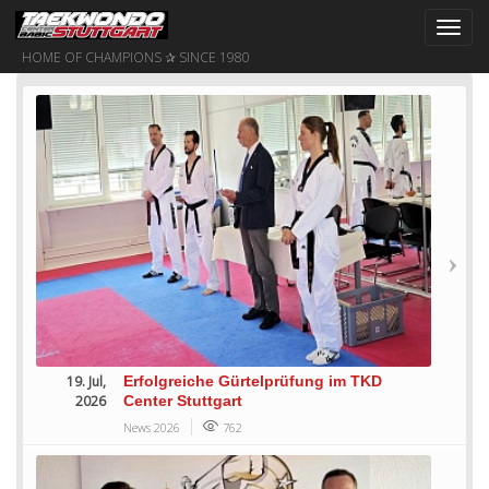
Toggl
navig
HOME OF CHAMPIONS ✰ SINCE 1980
19. Jul,
Erfolgreiche Gürtelprüfung im TKD
2026
Center Stuttgart
News 2026
762