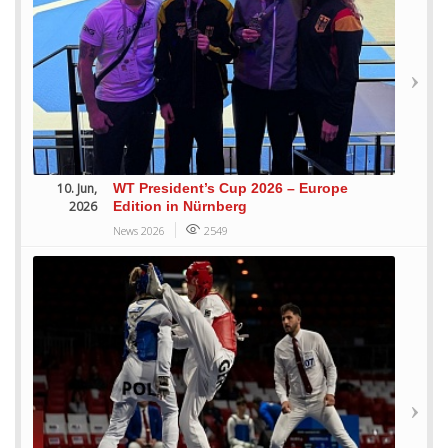
10. Jun,
WT President’s Cup 2026 – Europe
2026
Edition in Nürnberg
News 2026
2549