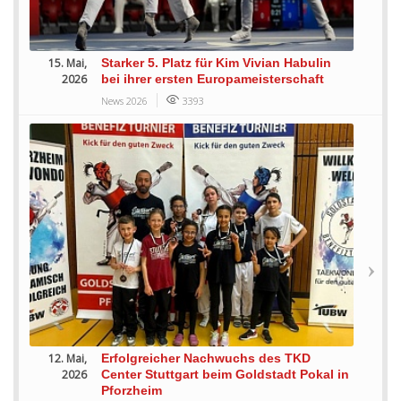
15. Mai,
Starker 5. Platz für Kim Vivian Habulin
2026
bei ihrer ersten Europameisterschaft
News 2026
3393
12. Mai,
Erfolgreicher Nachwuchs des TKD
2026
Center Stuttgart beim Goldstadt Pokal in
Pforzheim