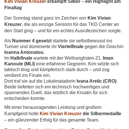
Kim Vivian Kreuzer
erkämpft Silber – ein Highlight am
Finaltag
Der Sonntag stand ganz im Zeichen von
Kim Vivian
Kreuzer
, die als einzige Seniorin für das TKD Center an
den Start ging – und für ein echtes Ausrufezeichen sorgte.
Als
Nummer 4 gesetzt
startete sie selbstbewusst ins
Turnier und dominierte ihr
Viertelfinale
gegen die Griechin
Ioanna Antonatou
.
Im
Halbfinale
wartete mit der Weltranglisten-21.
Iman
Kanoute (MLI)
eine erfahrene Gegnerin. Kim setzte sich
taktisch klug und kämpferisch stark durch – und zog
verdient ins Finale ein.
Dort traf sie auf die Lokalmatadorin
Ivana Arelic (CRO)
.
Beide lieferten sich ein technisch hochwertiges und
spannendes Duell, das letztlich die Kroatin für sich
entscheiden konnte.
Mit einer herausragenden Leistung und großem
Kampfgeist holte
Kim Vivian Kreuzer
die Silbermedaille
– ein glänzender Erfolg für das gesamte Team.