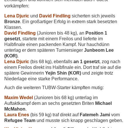
vorkämpfen:
Lena Djuric
und
David Findling
sicherten sich jeweils
Bronze
. Ein großartiger Erfolg in extrem stark besetzten
Klassen.
David Findling
(Junioren bis 48 kg), an
Position 1
gesetzt
, startete mit einem Freilos und lieferte im
Halbfinale einen packenden Kampf. Nur hauchdünn
unterlag er dem späteren Turniersieger
Junbeom Lee
(KOR)
.
Lena Djuric
(bis 68 kg), ebenfalls
an 1 gesetzt
, zog nach
einem Freilos direkt ins Halbfinale ein. Dort traf sie auf die
spätere Gewinnerin
Yejin Shin (KOR)
und zeigte trotz
Niederlage eine starke Performance.
Auch die weiteren TUBW-Starter kämpften mutig:
Maxim Wedel
(Junioren bis 68 kg) unterlag im
Auftaktkampf dem an sechs gesetzten Briten
Michael
McMahon
.
Laura Enes
(bis 59 kg) traf direkt auf
Fatemeh Jami
vom
Refugee Team
und musste sich knapp geschlagen geben.