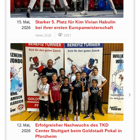
15. Mai,
Starker 5. Platz für Kim Vivian Habulin
2026
bei ihrer ersten Europameisterschaft
News 2026
3381
12. Mai,
Erfolgreicher Nachwuchs des TKD
2026
Center Stuttgart beim Goldstadt Pokal in
Pforzheim