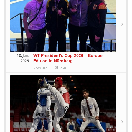
10. Jun,
WT President’s Cup 2026 – Europe
2026
Edition in Nürnberg
News 2026
2546