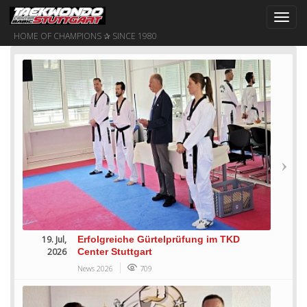
Toggl
navig
HOME OF CHAMPIONS ✰ SINCE 1980
19. Jul,
Erfolgreiche Gürtelprüfung im TKD
2026
Center Stuttgart
News 2026
709