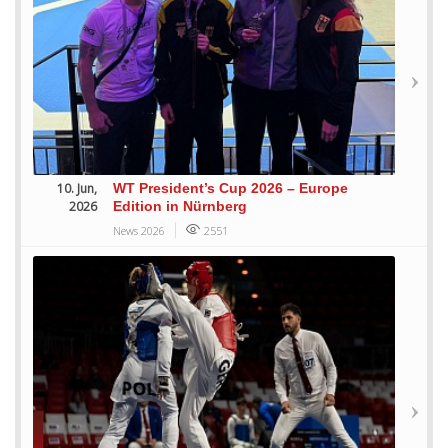
10. Jun,
WT President’s Cup 2026 – Europe
2026
Edition in Nürnberg
News 2026
2551