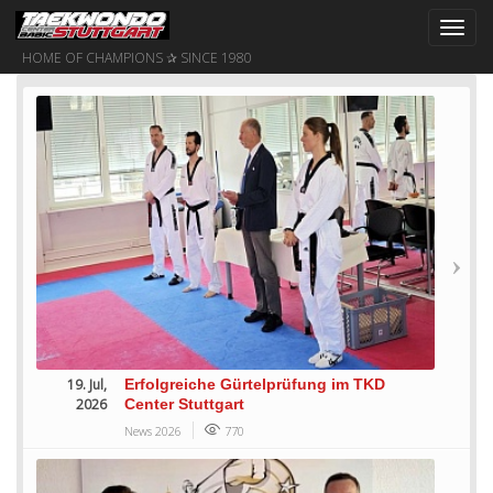
Toggl
navig
HOME OF CHAMPIONS ✰ SINCE 1980
19. Jul,
Erfolgreiche Gürtelprüfung im TKD
2026
Center Stuttgart
News 2026
770