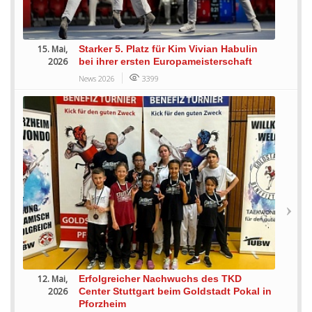
15. Mai,
Starker 5. Platz für Kim Vivian Habulin
2026
bei ihrer ersten Europameisterschaft
News 2026
3399
12. Mai,
Erfolgreicher Nachwuchs des TKD
2026
Center Stuttgart beim Goldstadt Pokal in
Pforzheim