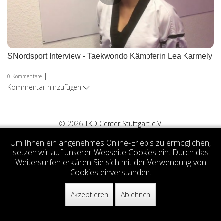
SNordsport Interview - Taekwondo Kämpferin Lea Karmely
|
0
Kommentare
Kommentar hinzufügen
© 2026
TKD Center Stuttgart e.V.
Um Ihnen ein angenehmes Online-Erlebis zu ermöglichen,
setzen wir auf unserer Webseite Cookies ein. Durch das
Weitersurfen erklären Sie sich mit der Verwendung von
Cookies einverstanden.
Akzeptieren
Ablehnen