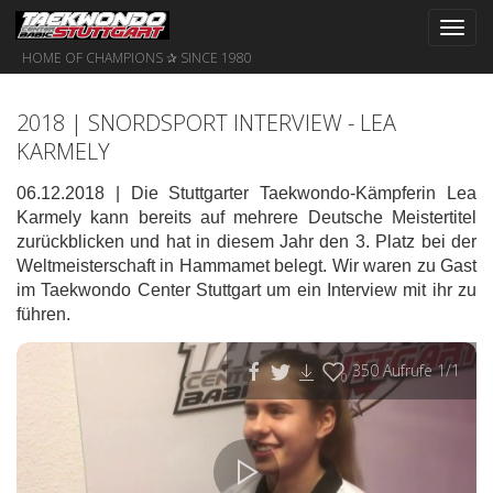
Toggl
navig
HOME OF CHAMPIONS ✰ SINCE 1980
2018 | SNORDSPORT INTERVIEW - LEA
KARMELY
06.12.2018 | Die Stuttgarter Taekwondo-Kämpferin Lea
Karmely kann bereits auf mehrere Deutsche Meistertitel
zurückblicken und hat in diesem Jahr den 3. Platz bei der
Weltmeisterschaft in Hammamet belegt. Wir waren zu Gast
im Taekwondo Center Stuttgart um ein Interview mit ihr zu
führen.
350
Aufrufe
1
/1
0