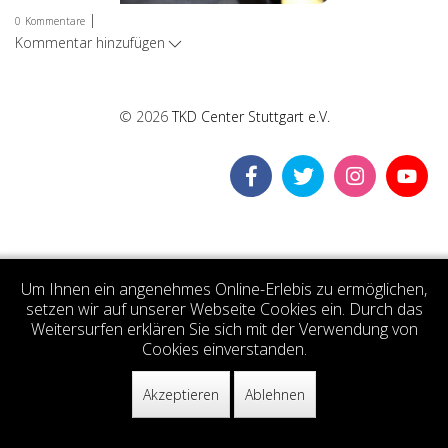
|
0
Kommentare
Kommentar hinzufügen
© 2026
TKD Center Stuttgart e.V.
Um Ihnen ein angenehmes Online-Erlebis zu ermöglichen,
setzen wir auf unserer Webseite Cookies ein. Durch das
Weitersurfen erklären Sie sich mit der Verwendung von
Cookies einverstanden.
Akzeptieren
Ablehnen