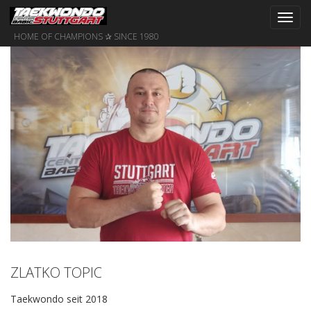
Toggl
navig
HOME OF CHAMPIONS ✰ SINCE 1980
ZLATKO TOPIC
Taekwondo seit 2018