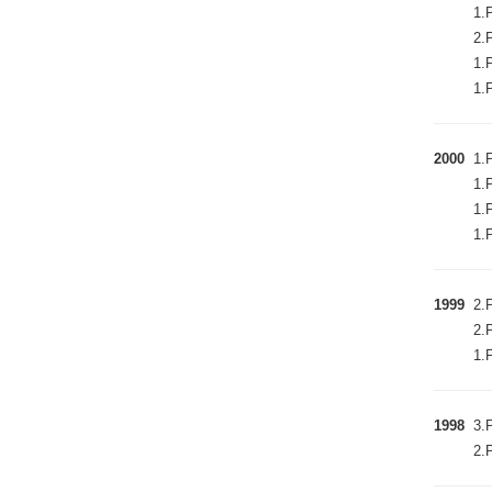
1.P
2.P
1.P
1.P
2000
1.P
1.P
1.P
1.P
1999
2.P
2.P
1.P
1998
3.P
2.P