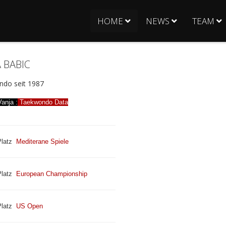
HOME
NEWS
TEAM
 BABIC
do seit 1987
anja :
Taekwondo Data
latz
Mediterane Spiele
latz
European Championship
latz
US Open