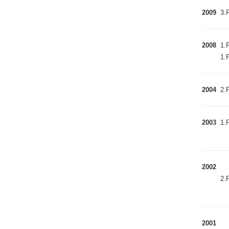
2009
3.P
2008
1.P
1.P
2004
2.P
2003
1.P
2002
2.P
2001