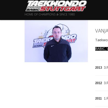
HOME OF CHAMPIONS ✰ SINCE 1980
VANJA
Taekwon
BABIC, V
2013
3.P
2012
3.P
2011
1.P