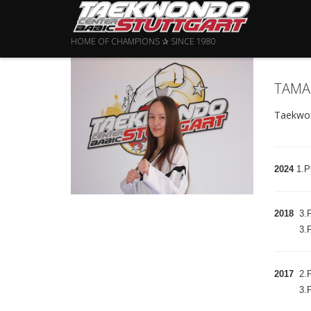
HOME OF CHAMPIONS ✰ SINCE 1980
TAMA
Taekwon
2024
1.P
2018
3.P
3.P
2017
2.P
3.P