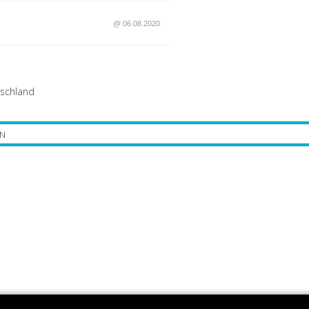
@ 06.08.2020
schland
N