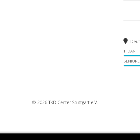
Deut
1. DAN
SENIORE
© 2026
TKD Center Stuttgart e.V.