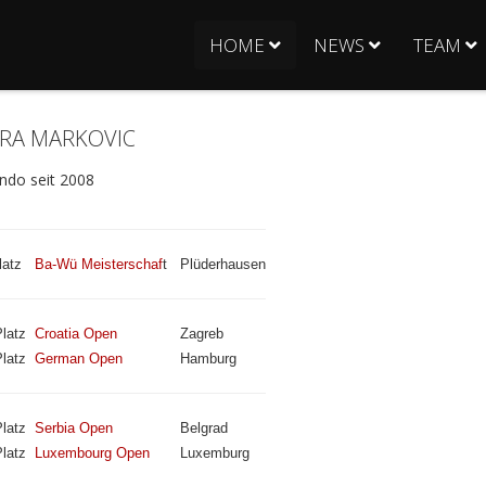
HOME
NEWS
TEAM
RA MARKOVIC
do seit 2008
latz
Ba-Wü Meisterschaf
t
Plüderhausen
latz
Croatia Open
Zagreb
latz
German Open
Hamburg
latz
Serbia Open
Belgrad
latz
Luxembourg Open
Luxemburg