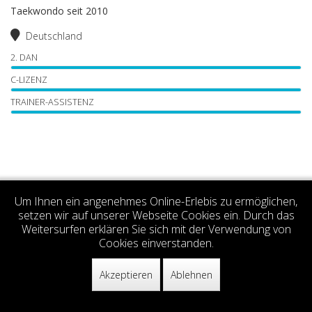
Taekwondo seit 2010
Deutschland
2. DAN
C-LIZENZ
TRAINER-ASSISTENZ
© 2026
TKD Center Stuttgart e.V.
Um Ihnen ein angenehmes Online-Erlebis zu ermöglichen,
setzen wir auf unserer Webseite Cookies ein. Durch das
Weitersurfen erklären Sie sich mit der Verwendung von
Cookies einverstanden.
Akzeptieren
Ablehnen