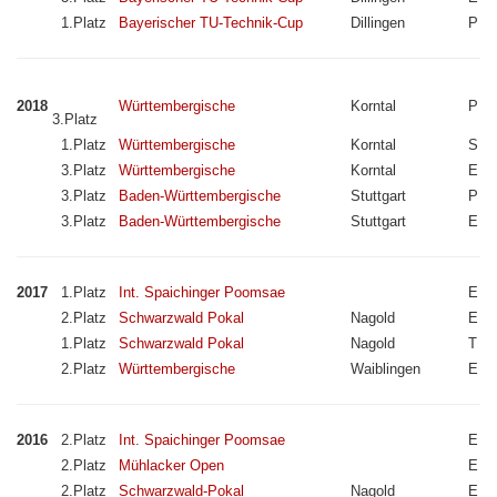
1.Platz
Bayerischer TU-Technik-Cup
Dillingen
P
2018
Württembergische
Korntal
P
3.Platz
1.Platz
Württembergische
Korntal
S
3.Platz
Württembergische
Korntal
E
3.Platz
Baden-Württembergische
Stuttgart
P
3.Platz
Baden-Württembergische
Stuttgart
E
2017
1.Platz
Int. Spaichinger Poomsae
E
2.Platz
Schwarzwald Pokal
Nagold
E
1.Platz
Schwarzwald Pokal
Nagold
T
2.Platz
Württembergische
Waiblingen
E
2016
2.Platz
Int. Spaichinger Poomsae
E
2.Platz
Mühlacker Open
E
2.Platz
Schwarzwald-Pokal
Nagold
E