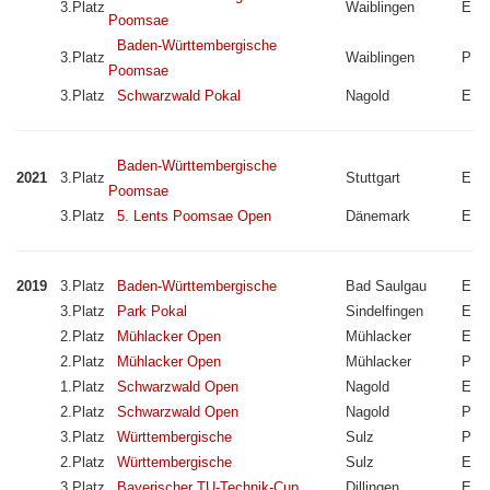
3.Platz
Waiblingen
E
Poomsae
Baden-Württembergische
3.Platz
Waiblingen
P
Poomsae
3.Platz
Schwarzwald Pokal
Nagold
E
Baden-Württembergische
2021
3.Platz
Stuttgart
E
Poomsae
3.Platz
5. Lents Poomsae Open
Dänemark
E
2019
3.Platz
Baden-Württembergische
Bad Saulgau
E
3.Platz
Park Pokal
Sindelfingen
E
2.Platz
Mühlacker Open
Mühlacker
E
2.Platz
Mühlacker Open
Mühlacker
P
1.Platz
Schwarzwald Open
Nagold
E
2.Platz
Schwarzwald Open
Nagold
P
3.Platz
Württembergische
Sulz
P
2.Platz
Württembergische
Sulz
E
3.Platz
Bayerischer TU-Technik-Cup
Dillingen
E