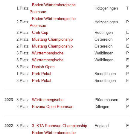
Baden-Württembergische
1.Platz
Holzgerlingen
T
Poomsae
Baden-Württembergische
2.Platz
Holzgerlingen
P
Poomsae
2.Platz
Creti Cup
Reutlingen
E
2.Platz
Mustang Championship
Österreich
P
2.Platz
Mustang Championship
Österreich
E
3.Platz
Württembergische
Waiblingen
P
3.Platz
Württembergische
Waiblingen
E
3.Platz
Danish Open
E
1.Platz
Park Pokal
Sindelfingen
P
3.Platz
Park Pokal
Sindelfingen
E
2023
3.Platz
Württembergische
Plüderhausen
E
2.Platz
Bavaria Open Poomsae
Dillingen
P
2022
3.Platz
3. KTA Poomsae Championship
England
E
Baden-Württembergische