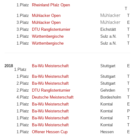
1.Platz
Rheinland Pfalz Open
T
Mühlacker
1.Platz
Mühlacker Open
T
Mühlacker
3.Platz
Mühlacker Open
E
3.Platz
DTU Ranglistenturnier
Eichstätt
T
1.Platz
Württembergische
Sulz a.N.
T
1.Platz
Württembergische
Sulz a.N.
T
2018
Ba-Wü Meisterschaft
Stuttgart
E
1.Platz
1.Platz
Ba-Wü Meisterschaft
Stuttgart
T
2.Platz
Ba-Wü Meisterschaft
Stuttgart
T
2.Platz
DTU Ranglistenturnier
Gehrden
T
4.Platz
Deutsche Meisterschaft
Bordesholm
T
1.Platz
Ba-Wü Meisterschaft
Korntal
E
1.Platz
Ba-Wü Meisterschaft
Korntal
P
1.Platz
Ba-Wü Meisterschaft
Korntal
T
1.Platz
Ba-Wü Meisterschaft
Korntal
T
1.Platz
Offener Hessen Cup
Hessen
E