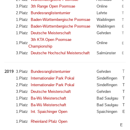
E
3.Platz
3th Range Open Poomsae
Online
T
2.Platz
Bundesranglistenturnier
Lehrte
T
1.Platz
Baden-Württembergische Poomsae
Waiblingen
E
2.Platz
Baden-Württembergische Poomsae
Waiblingen
T
1.Platz
Deutsche Meisterschaft
Gehrden
3th KTA Open Poomsae
E
1.Platz
Online
Championship
E
3.Platz
Deutsche Hochschul Meisterschaft
Salmünster
2019
T
3.Platz
Bundesranglistenturnier
Gehrden
1.Platz
Internationaler Park Pokal
Sindelfingen
T
2.Platz
Internationaler Park Pokal
Sindelfingen
T
3.Platz
Deutsche Meisterschaft
Gehrden
T
1.Platz
Ba-Wü Meisterschaft
Bad Saulgau
T
1.Platz
Ba-Wü Meisterschaft
Bad Saulgau
T
1.Platz
Int. Spaichinger Open
Spaichingen
E
1.Platz
Rheinland Pfalz Open
E