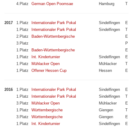
4.Platz
German Open Poomsae
Hamburg
T
2017
1.Platz
Internationaler Park Pokal
Sindelfingen
E
1.Platz
Internationaler Park Pokal
Sindelfingen
T
2.Platz
Baden-Württembergische
E
3.Platz
P
1.Platz
Baden-Württembergische
E
1.Platz
Int. Kinderturnier
Sindelfingen
E
1.Platz
Mühlacker Open
Mühlacker
T
1.Platz
Offener Hessen Cup
Hessen
E
2016
1.Platz
Internationaler Park Pokal
Sindelfingen
E
1.Platz
Internationaler Park Pokal
Sindelfingen
T
3.Platz
Mühlacker Open
Mühlacker
E
1.Platz
Württembergische
Giengen
T
3.Platz
Württembergische
Giengen
E
1.Platz
Int. Kinderturnier
Sindelfingen
E