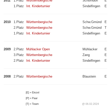
2011
1.Platz
Württembergische
Schorndorf
E
1.Platz
Int. Kinderturnier
Sindelfingen
E
2010
1.Platz
Württembergische
Schw.Gmünd
E
2.Platz
Württembergische
Schw.Gmünd
T
1.Platz
Int. Kinderturnier
Sindelfingen
E
2009
2.Platz
Mühlacker Open
Mühlacker
E
3.Platz
Württembergische
Zang
E
2.Platz
Int. Kinderturnier
Sindelfingen
E
2008
2.Platz
Württembergische
Blaustein
E
[E] = Einzel
[P] = Paar
[T] = Team
@ 06.02.2024