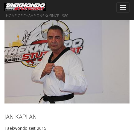
Toggl
navig
HOME OF CHAMPIONS ✰ SINCE 1980
JAN KAPLAN
Taekwondo seit 2015