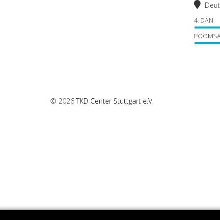
Deut
4. DAN
POOMSA
© 2026
TKD Center Stuttgart e.V.