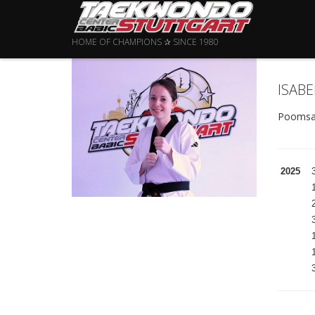
HOME OF CHAMPIONS ✰ SINCE 1980
ISABE
Poomsae
2025
3
1
2
3
1
1
3