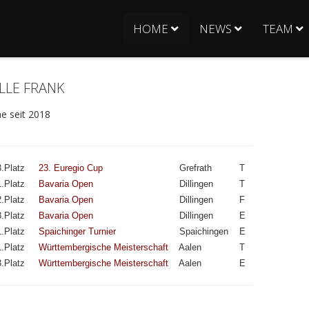
HOME
NEWS
TEAM
LLE FRANK
 seit 2018
.Platz
23. Euregio Cup
Grefrath
T
.Platz
Bavaria Open
Dillingen
T
.Platz
Bavaria Open
Dillingen
F
.Platz
Bavaria Open
Dillingen
E
.Platz
Spaichinger Turnier
Spaichingen
E
.Platz
Württembergische Meisterschaft
Aalen
T
.Platz
Württembergische Meisterschaft
Aalen
E