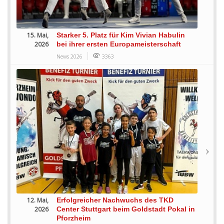
15. Mai,
Starker 5. Platz für Kim Vivian Habulin
2026
bei ihrer ersten Europameisterschaft
News 2026
3363
12. Mai,
Erfolgreicher Nachwuchs des TKD
2026
Center Stuttgart beim Goldstadt Pokal in
Pforzheim