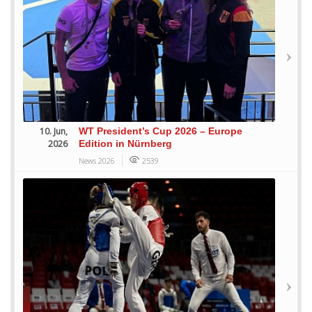
10. Jun,
WT President’s Cup 2026 – Europe
2026
Edition in Nürnberg
News 2026
2539