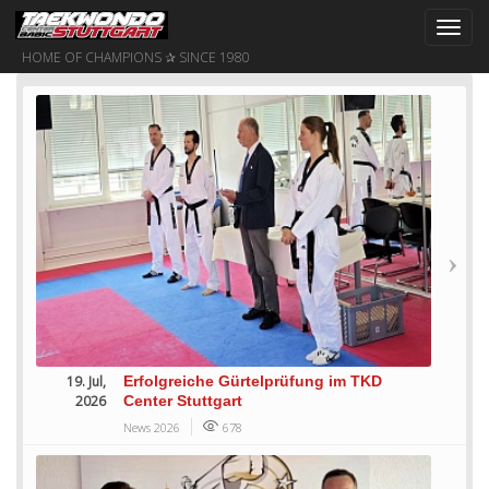
Toggl
navig
HOME OF CHAMPIONS ✰ SINCE 1980
19. Jul,
Erfolgreiche Gürtelprüfung im TKD
2026
Center Stuttgart
News 2026
678